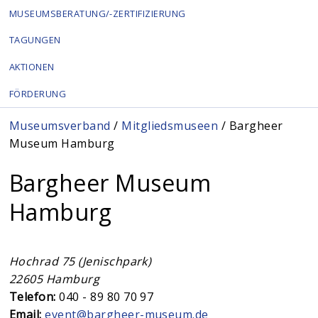
MUSEUMSBERATUNG/-ZERTIFIZIERUNG
TAGUNGEN
AKTIONEN
FÖRDERUNG
Sie sind hier
Museumsverband
/
Mitgliedsmuseen
/ Bargheer
Museum Hamburg
Bargheer Museum
Hamburg
Hochrad 75 (Jenischpark)
22605
Hamburg
Telefon:
040 - 89 80 70 97
Email:
event@bargheer-museum.de