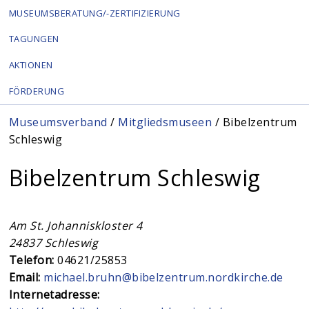
MUSEUMSBERATUNG/-ZERTIFIZIERUNG
TAGUNGEN
AKTIONEN
FÖRDERUNG
Sie sind hier
Museumsverband
/
Mitgliedsmuseen
/ Bibelzentrum
Schleswig
Bibelzentrum Schleswig
Am St. Johanniskloster 4
24837
Schleswig
Telefon:
04621/25853
Email:
michael.bruhn@bibelzentrum.nordkirche.de
Internetadresse: