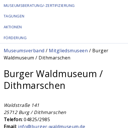
MUSEUMSBERATUNG/-ZERTIFIZIERUNG
TAGUNGEN
AKTIONEN
FÖRDERUNG
Sie sind hier
Museumsverband
/
Mitgliedsmuseen
/ Burger
Waldmuseum / Dithmarschen
Burger Waldmuseum /
Dithmarschen
Waldstraße 141
25712
Burg / Dithmarschen
Telefon:
04825/2985
Email:
info@burger-waldmuseum.de