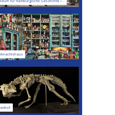
seum für Hamburgische Geschichte /...
ihnachtshaus
zeithof