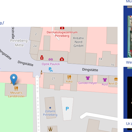
Mu
e/
We
Ur