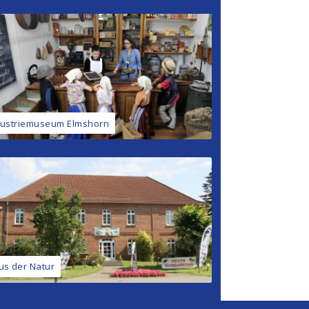
dustriemuseum Elmshorn
us der Natur