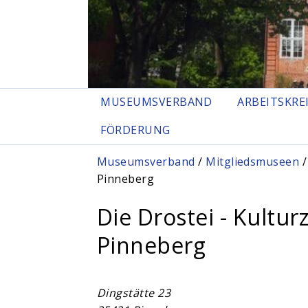
MUSEUMSVERBAND
ARBEITSKRE
FÖRDERUNG
Sie sind hier
Museumsverband
/
Mitgliedsmuseen
/
Pinneberg
Die Drostei - Kultu
Pinneberg
Dingstätte 23