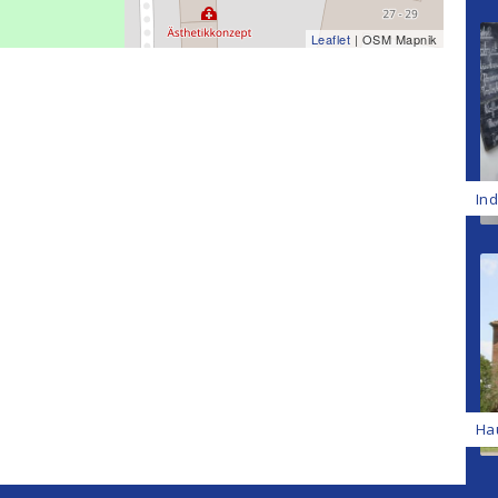
Leaflet
| OSM Mapnik
In
Ha