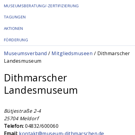
MUSEUMSBERATUNG/-ZERTIFIZIERUNG
TAGUNGEN
AKTIONEN
FÖRDERUNG
Sie sind hier
Museumsverband
/
Mitgliedsmuseen
/ Dithmarscher
Landesmuseum
Dithmarscher
Landesmuseum
Bütjestraße 2-4
25704
Meldorf
Telefon:
04832/600060
Email:
kontakt@museum-dithmarschen.de