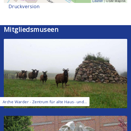
Leaflet
| OSM Mapnik
Druckversion
Mitgliedsmuseen
Arche Warder - Zentrum für alte Haus- und...