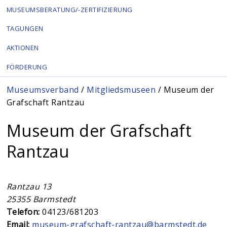
MUSEUMSBERATUNG/-ZERTIFIZIERUNG
TAGUNGEN
AKTIONEN
FÖRDERUNG
Sie sind hier
Museumsverband
/
Mitgliedsmuseen
/ Museum der
Grafschaft Rantzau
Museum der Grafschaft
Rantzau
Rantzau 13
25355
Barmstedt
Telefon:
04123/681203
Email:
museum-grafschaft-rantzau@barmstedt.de