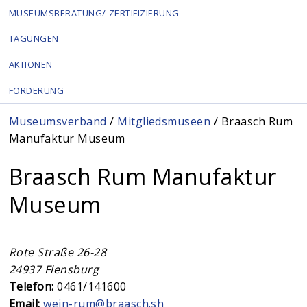
MUSEUMSBERATUNG/-ZERTIFIZIERUNG
TAGUNGEN
AKTIONEN
FÖRDERUNG
Sie sind hier
Museumsverband
/
Mitgliedsmuseen
/ Braasch Rum
Manufaktur Museum
Braasch Rum Manufaktur
Museum
Rote Straße 26-28
24937
Flensburg
Telefon:
0461/141600
Email:
wein-rum@braasch.sh