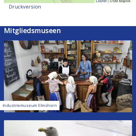
Leaflet
| OSM Mapnik
Druckversion
Mitgliedsmuseen
Industriemuseum Elmshorn