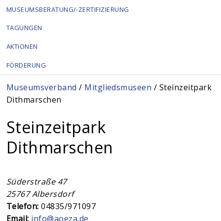
MUSEUMSBERATUNG/-ZERTIFIZIERUNG
TAGUNGEN
AKTIONEN
FÖRDERUNG
Sie sind hier
Museumsverband
/
Mitgliedsmuseen
/ Steinzeitpark
Dithmarschen
Steinzeitpark
Dithmarschen
Süderstraße 47
25767
Albersdorf
Telefon:
04835/971097
Email:
info@aoeza.de